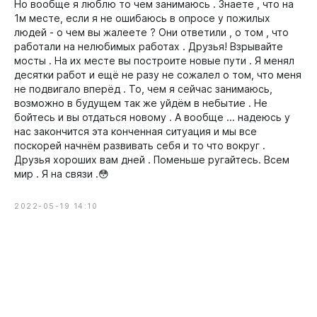
Но вообще я люблю то чем занимаюсь . Знаете , что на
1м месте, если я не ошибаюсь в опросе у пожилых
людей - о чем вы жалеете ? Они ответили , о том , что
работали на нелюбимых работах . Друзья! Взрывайте
мосты . На их месте вы построите новые пути . Я менял
десятки работ и ещё не разу не сожалел о том, что меня
не подвигало вперёд . То, чем я сейчас занимаюсь,
возможно в будущем так же уйдём в небытие . Не
бойтесь и вы отдаться новому . А вообще ... надеюсь у
нас закончится эта конченная ситуация и мы все
поскорей начнём развивать себя и то что вокруг .
Друзья хороших вам дней . Поменьше ругайтесь. Всем
мир . Я на связи .😳
2022-05-19 14:10